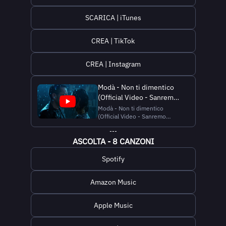
SCARICA | iTunes
CREA | TikTok
CREA | Instagram
Modà - Non ti dimentico
(Official Video - Sanremo
2025)
Modà - Non ti dimentico
(Official Video - Sanremo
2025) Ascolta "Non ti
---
dimentico" e acquista l'album
ASCOLTA - 8 CANZONI
"8 CANZONI":
https://wmi.lnk.to/8canzoni
Segui i Modà su: Spotify |
Spotify
https://open.spotify.com/artist/3ALm6zJLaJ
Apple Music | https://app...
Amazon Music
Apple Music