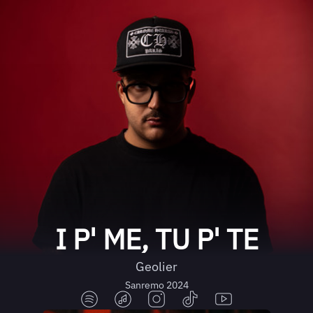
I P' ME, TU P' TE
Geolier
Sanremo 2024